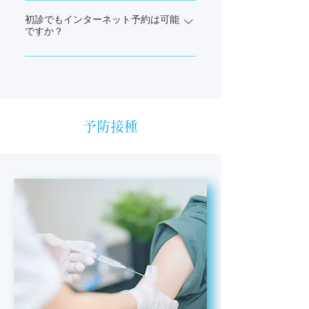
順番が前後する場合があります。
受付窓口またはお電話でのみ予約を受
け付けており、インターネットでの予
初診でもインターネット予約は可能
ですか？
約はできません。
可能です。初診の方や1年以上受診され
ていない方は、予約時間の15分前まで
にご来院ください。
予防接種