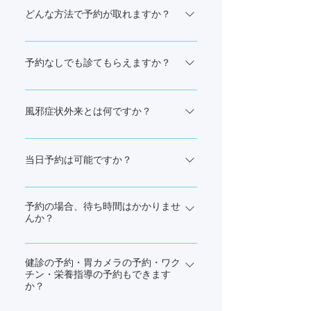
どんな方法で予約が取れますか？
受付窓口、オンライン、お電話の3つの
方法があります。
予約なしでも診てもらえますか？
予約なしでも受診は可能です。 ただ
し、予約の方を優先するため、待ち時
風邪症状外来とは何ですか？
間が長くなる可能性があります。
発熱がなくても、風邪症状や嘔吐・下
痢など、感染症の可能性がある方を診
当日予約は可能ですか？
察いたします。
＜一般診察＞ 当日予約は受け付けてお
りません。直接ご来院ください。 ＜風
予約の場合、待ち時間はかかりませ
んか？
邪症状外来＞ 当日の予約が可能です。
インターネットまたはお電話でご予約
基本的にはお待たせする時間を最小限
ください。 ※インターネット予約でご
にできるよう努めておりますが、混雑
健診の予約・胃カメラの予約・ワク
希望の時間に空きがない場合は、受診
チン・栄養指導の予約もできます
状況や緊急度の高い患者様を優先する
か？
前にお電話ください。
ため、待ち時間が発生したり、診察の