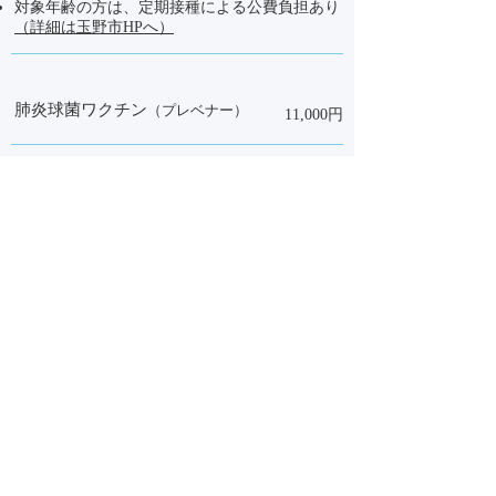
対象年齢の方は、定期接種による公費負担あり
（詳細は玉野市HPへ）
肺炎球菌ワクチン
（プレベナー）
11,000円
水痘ワクチン
（水痘、帯状疱疹）
8,500円
帯状疱疹ワクチン
（２回接種で完了）
22,700円
１回分 /
50歳以上が対象
​対象年齢の方は、定期接種による公費負担あり
（詳細は玉野市HPへ）
麻疹・風疹混合ワクチン
9,000円