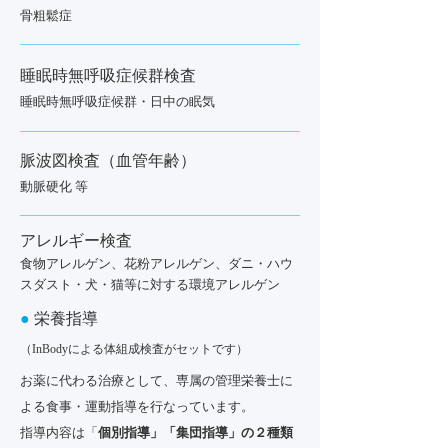
骨粗鬆症
睡眠時無呼吸症候群検査
睡眠時無呼吸症候群・日中の眠気
脈波図検査（血管年齢）
動脈硬化 等
アレルギー検査
食物アレルゲン、花粉アレルゲン、ダニ・ハウ
スダスト・犬・猫等に対する環境アレルゲン
●
栄養指導
（InBodyによる体組成検査がセットです）
お薬に代わる治療として、
専属の管理栄養士に
よる食事・運動指導を行なっています。
指導内容は「
個別指導」「集団指導」の２種類