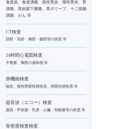
食道炎、食道潰瘍、急性胃炎、慢性胃炎、胃
潰瘍、胃粘膜下腫瘍、胃ポリープ、十二指腸
潰瘍、がん 等
CT検査
頭部・頚部・胸部・腹部等の疾患 等
24時間心電図検査
不整脈、胸部の違和感 等
肺機能検査
喘息、慢性閉塞性肺疾患、間質性肺疾患 等
超音波（エコー）検査
腹部・甲状腺・乳房・心臓・頸動脈等の疾患 等
骨密度検査検査