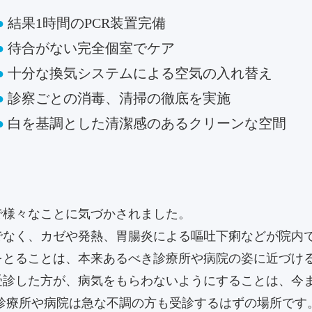
●
結果1時間のPCR装置完備
●
待合がない完全個室でケア
●
十分な換気システムによる空気の入れ替え
●
診察ごとの消毒、清掃の徹底を実施
●
白を基調とした清潔感のあるクリーンな空間
で様々なことに気づかされました。
でなく、カゼや発熱、胃腸炎による嘔吐下痢などが院内
をとることは、本来あるべき診療所や病院の姿に近づけ
受診した方が、病気をもらわないようにすることは、今
、診療所や病院は急な不調の方も受診するはずの場所です